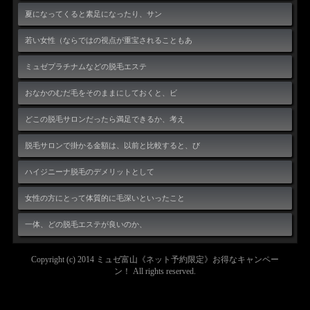
夏になってくると素足になったり、サン
若い女性（ならではの視点が重宝されることもあ
ミュゼプラチナムなどの脱毛エステ
おなかのむだ毛をそのままにしておくと、ビ
どこの脱毛サロンだったら満足できるか、考え
脱毛サロンで掛かる金額は、以前と比較すると、び
ハイジニーナ脱毛のデメリットとして
女性の方にとって体質的に毛深いといったこと
一体、どの脱毛エステが良いのか、
Copyright (c) 2014
ミュゼ富山《ネット予約限定》お得なキャンペー
ン！
All rights reserved.