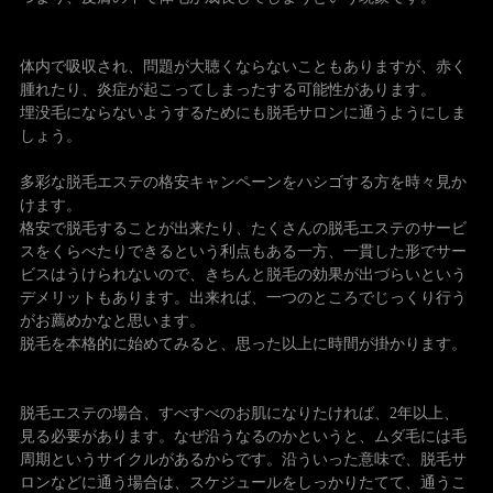
体内で吸収され、問題が大聴くならないこともありますが、赤く
腫れたり、炎症が起こってしまったする可能性があります。
埋没毛にならないようするためにも脱毛サロンに通うようにしま
しょう。
多彩な脱毛エステの格安キャンペーンをハシゴする方を時々見か
けます。
格安で脱毛することが出来たり、たくさんの脱毛エステのサービ
スをくらべたりできるという利点もある一方、一貫した形でサー
ビスはうけられないので、きちんと脱毛の効果が出づらいという
デメリットもあります。出来れば、一つのところでじっくり行う
がお薦めかなと思います。
脱毛を本格的に始めてみると、思った以上に時間が掛かります。
脱毛エステの場合、すべすべのお肌になりたければ、2年以上、
見る必要があります。なぜ沿うなるのかというと、ムダ毛には毛
周期というサイクルがあるからです。沿ういった意味で、脱毛サ
ロンなどに通う場合は、スケジュールをしっかりたてて、通うこ