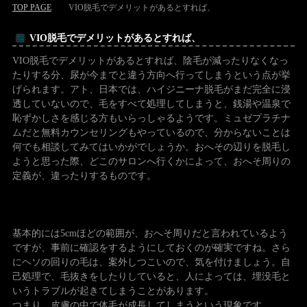
TOP PAGE
VIO脱毛でデメリットがあるとすれば、
VIO脱毛でデメリットがあるとすれば、
VIO脱毛でデメリットがあるとすれば、陰毛が減ったりなくなっ
たりする分、尿が今までと違う方向へ行ってしまうという点が挙
げられます。アト、日本では、ハイジニーナ脱毛がまだ完全に浸
透していないので、毛をすべて処理してしまうと、銭湯や温泉で
恥ずかしさを感じる方もいらっしゃるようです。ミュゼプラチナ
ムだと無料カウンセリングもやっているので、分からないことは
何でも相談してみてはいかがでしょうか。おへその辺りを脱毛し
ようと思った際、どこのサロンへ行くかによって、おへそ周りの
定義が、違ったりするものです。
基本的には5cmほどの範囲が、おへそ周りだと言われているよう
ですが、事前に確認をするようにしておくのが確実ですね。さら
にヘソの回りの毛は、案外しつこいので、気を付けましょう。自
己処理で、毛抜きをしたりしていると、人によっては、埋没毛と
いうトラブルが起きてしまうことがあります。
つまり、皮膚の中で体毛が成長してしまうという現象です。