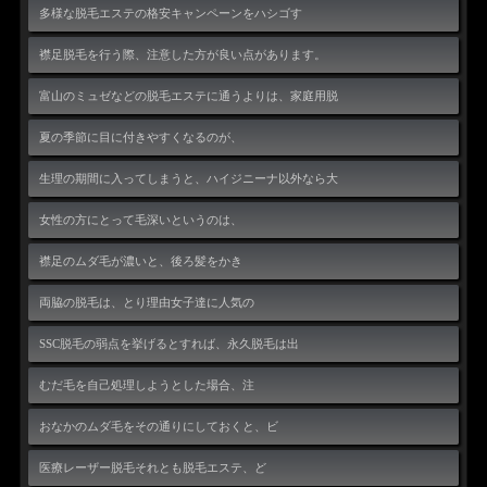
多様な脱毛エステの格安キャンペーンをハシゴす
襟足脱毛を行う際、注意した方が良い点があります。
富山のミュゼなどの脱毛エステに通うよりは、家庭用脱
夏の季節に目に付きやすくなるのが、
生理の期間に入ってしまうと、ハイジニーナ以外なら大
女性の方にとって毛深いというのは、
襟足のムダ毛が濃いと、後ろ髪をかき
両脇の脱毛は、とり理由女子達に人気の
SSC脱毛の弱点を挙げるとすれば、永久脱毛は出
むだ毛を自己処理しようとした場合、注
おなかのムダ毛をその通りにしておくと、ビ
医療レーザー脱毛それとも脱毛エステ、ど